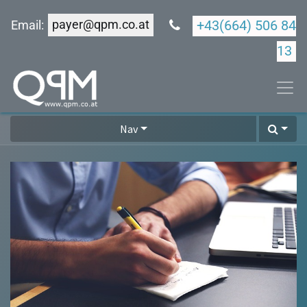
payer@qpm.co.at
+43(664) 506 84
Email:
13
Nav