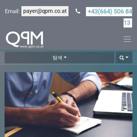
payer@qpm.co.at
+43(664) 506 84
Email:
13
탐색