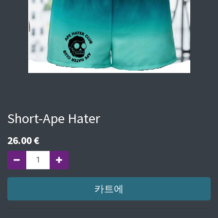
Short-Ape Hater
26.00
€
카트에