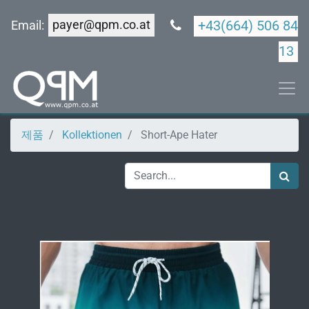
payer@qpm.co.at
+43(664) 506 84
Email:
13
제품
Kollektionen
Short-Ape Hater